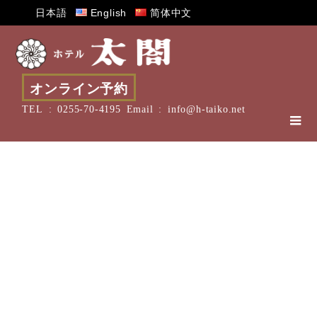
日本語
English
简体中文
オンライン予約
TEL :
0255-70-4195
Email :
info@h-taiko.net
新潟県まん延防止等重点措置に伴う特別
対応
2022.01.21
1/19に新潟県まん延防止等重点措置発令に伴い、お客様より